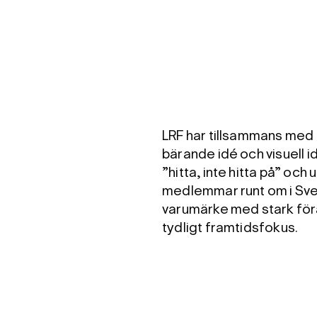
LRF har tillsammans med 
bärande idé och visuell i
”hitta, inte hitta på” och
medlemmar runt om i Sver
varumärke med stark för
tydligt framtidsfokus.