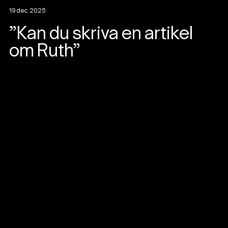
19 dec. 2025
”Kan du skriva en artikel
om Ruth”
+
Se alla nyheter
Ruth
Box 440, 101 28 Stockholm
Besök: Strandvägen 7A
08-654 88 88
ruth@ruth.se