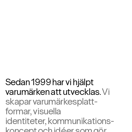
Sedan 1999 har vi hjälpt
varumärken att utvecklas.
Vi
skapar varumärkes­platt­
formar, visuella
identiteter, kom­muni­ka­tions­
koncept och idéer som gör